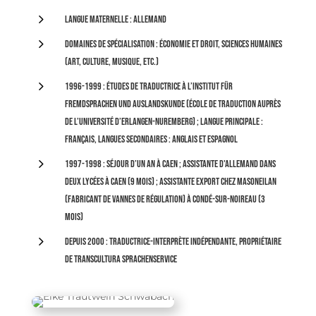
5
Langue maternelle : allemand
5
Domaines de spécialisation : économie et droit, sciences humaines
(art, culture, musique, etc.)
5
1996-1999 : études de traductrice à l’Institut für
Fremdsprachen und Auslandskunde (école de traduction auprès
de l’Université d’Erlangen-Nuremberg) ; langue principale :
français, langues secondaires : anglais et espagnol
5
1997-1998 : séjour d’un an à Caen ; assistante d'allemand dans
deux lycées à Caen (9 mois) ; assistante export chez Masoneilan
(fabricant de vannes de régulation) à Condé-sur-Noireau (3
mois)
5
Depuis 2000 : traductrice-interprète indépendante, propriétaire
de transcultura sprachenservice