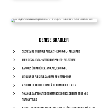
Denise Bradler
5
Secrétaire trilingue anglais - espagnol - allemand
5
Suivi des clients - gestion de projet - relecture
5
Langues étrangères : anglais, espagnol
5
Séjours de plusieurs années aux États-Unis
5
Apporte la touche finale à de nombreux textes
5
Toujours à l’écoute des demandes de nos clients et de nos
traducteurs
5