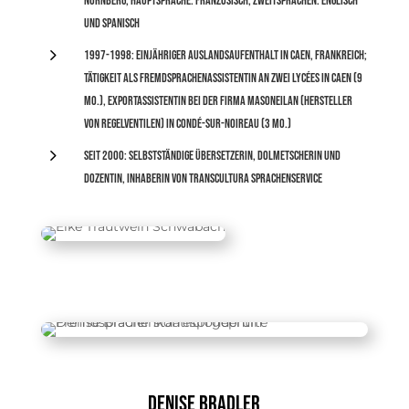
Nürnberg; Hauptsprache: Französisch, Zweitsprachen: Englisch
und Spanisch
5
1997-1998: einjähriger Auslandsaufenthalt in Caen, Frankreich;
Tätigkeit als Fremdsprachenassistentin an zwei Lycées in Caen (9
Mo.), Exportassistentin bei der Firma Masoneilan (Hersteller
von Regelventilen) in Condé-sur-Noireau (3 Mo.)
5
seit 2000: selbstständige Übersetzerin, Dolmetscherin und
Dozentin, Inhaberin von transcultura sprachenservice
Denise Bradler