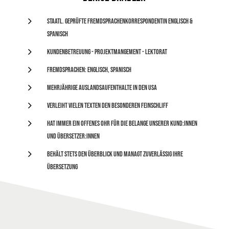
5
Staatl. geprüfte Fremdsprachenkorrespondentin Englisch &
Spanisch
5
Kundenbetreuung - Projektmangement - Lektorat
5
Fremdsprachen: Englisch, Spanisch
5
mehrjährige Auslandsaufenthalte in den USA
5
verleiht vielen Texten den besonderen Feinschliff
5
hat immer ein offenes Ohr für die Belange unserer Kund:innen
und Übersetzer:innen
5
behält stets den Überblick und managt zuverlässig Ihre
Übersetzung